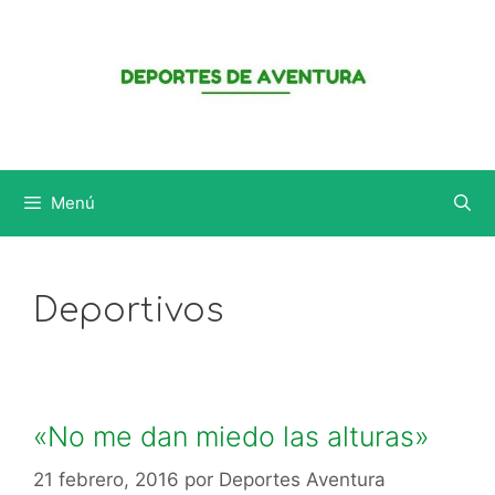
Saltar
al
contenido
Menú
Deportivos
«No me dan miedo las alturas»
21 febrero, 2016
por
Deportes Aventura