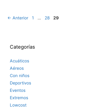
Página
Página
Página
←
Anterior
1
…
28
29
Categorías
Acuáticos
Aéreos
Con niños
Deportivos
Eventos
Extremos
Lowcost